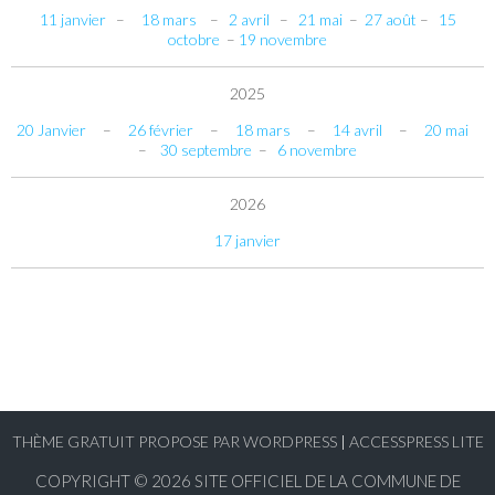
11 janvier
–
18 mars
–
2 avril
–
21 mai
–
27 août
–
15
octobre
–
19 novembre
2025
20 Janvier
–
26 février
–
18 mars
–
14 avril
–
20 mai
–
30 septembre
–
6 novembre
2026
17 janvier
THÈME GRATUIT PROPOSE PAR WORDPRESS
|
ACCESSPRESS LITE
COPYRIGHT © 2026
SITE OFFICIEL DE LA COMMUNE DE