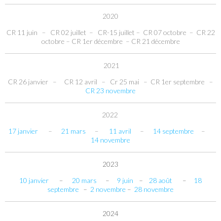
2020
CR 11 juin
–
CR 02 juillet
–
CR-15 juillet
–
CR 07 octobre
–
CR 22
octobre
–
CR 1er décembre
–
CR 21 décembre
2021
CR 26 janvier
–
CR 12 avril
–
Cr
25 mai
–
CR
1er septembre
–
CR 23 novembre
2022
17 janvier
–
21 mars
–
11 avril
–
14 septembre
–
14 novembre
2023
10 janvier
–
20 mars
–
9 juin
–
28 août
–
18
septembre
–
2 novembre
–
28 novembre
2024