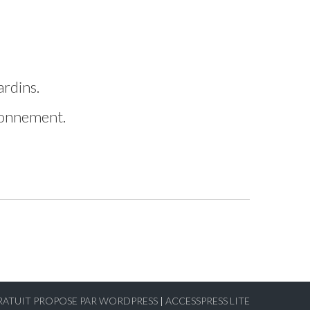
ardins.
ronnement.
RATUIT PROPOSE PAR WORDPRESS
|
ACCESSPRESS LITE