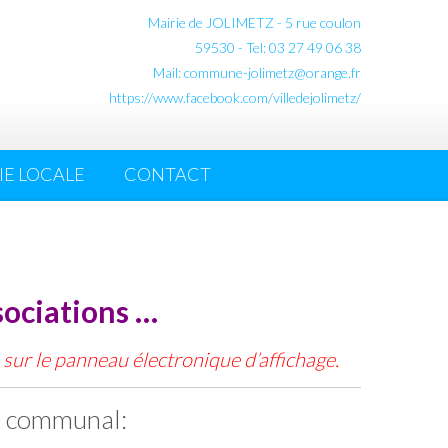
Mairie de JOLIMETZ - 5 rue coulon
59530 - Tel: 03 27 49 06 38
Mail: commune-jolimetz@orange.fr
https://www.facebook.com/villedejolimetz/
E LOCALE
CONTACT
sociations …
 sur le panneau électronique d’affichage.
al communal: