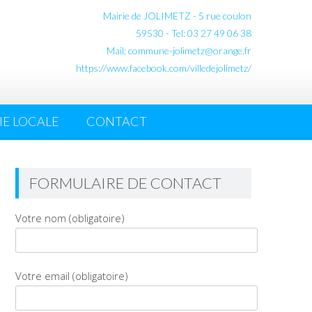
Mairie de JOLIMETZ - 5 rue coulon
59530 - Tel: 03 27 49 06 38
Mail: commune-jolimetz@orange.fr
https://www.facebook.com/villedejolimetz/
E LOCALE
CONTACT
FORMULAIRE DE CONTACT
Votre nom (obligatoire)
Votre email (obligatoire)