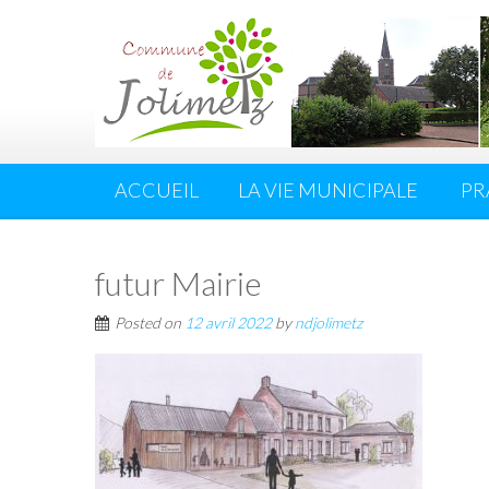
ACCUEIL
LA VIE MUNICIPALE
PR
futur Mairie
Posted on
12 avril 2022
by
ndjolimetz